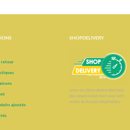
IONS
SHOPDELIVERY
 retour
utiques
raisons
Livrer vos clients devient désormais
ent
plus simple et plus smart avec votre
service de livraison ShopDelivery
duits ajoutés
otés