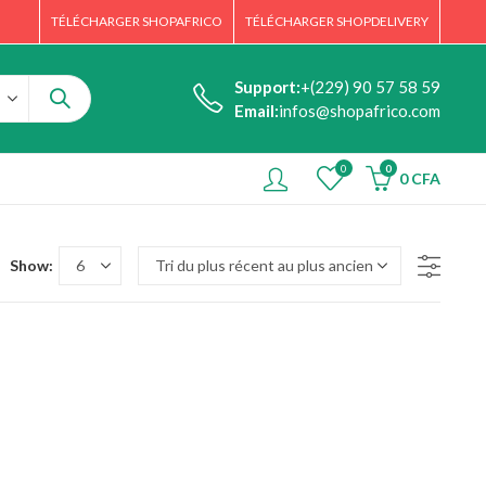
TÉLÉCHARGER SHOPAFRICO
TÉLÉCHARGER SHOPDELIVERY
Support:
+(229) 90 57 58 59
Email:
infos@shopafrico.com
0
0
0
CFA
Show: