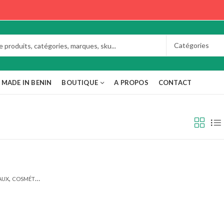
MADE IN BENIN
BOUTIQUE
A PROPOS
CONTACT
,
,
AUX
COSMÉTIQUE ET HYGIÈNE
MADE IN BENIN