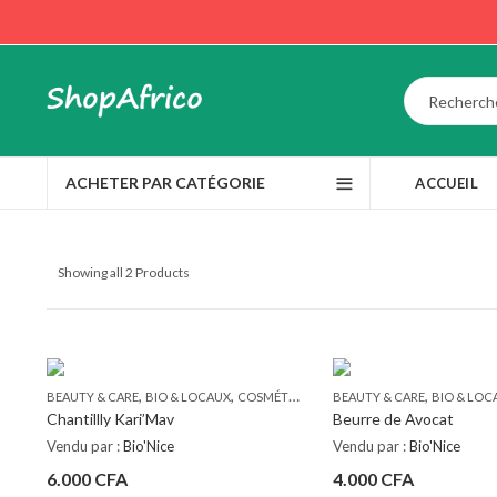
ACHETER PAR CATÉGORIE
ACCUEIL
Trié
Showing all 2 Products
du
plus
récent
au
plus
,
,
,
,
ancien
BEAUTY & CARE
BIO & LOCAUX
COSMÉTIQUE ET HYGIÈNE
BEAUTY & CARE
MADE IN BENIN
BIO & LOC
Chantillly Kari’Mav
Beurre de Avocat
Vendu par :
Bio'Nice
Vendu par :
Bio'Nice
6.000
CFA
4.000
CFA