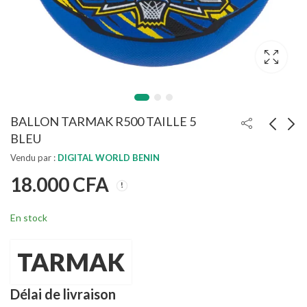
BALLON TARMAK R500 TAILLE 5
BLEU
Vendu par :
DIGITAL WORLD BENIN
BALLON TARMAK
BALLON DE
18.000
CFA
R100 TAILLE 5 JAUNE
BASKETBALL
TARMAK TAILLE 7 -
11.000
18.000
CFA
CFA
R500 NOIR ROUGE
En stock
BLEU
TARMAK
Délai de livraison