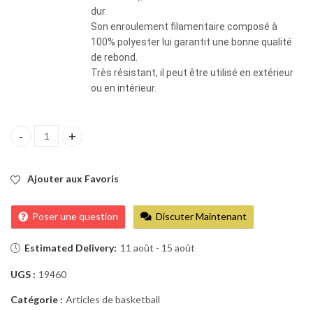
dur.
Son enroulement filamentaire composé à
100% polyester lui garantit une bonne qualité
de rebond.
Très résistant, il peut être utilisé en extérieur
ou en intérieur.
BALLON TARMAK R500 TAILLE 5 BLEU quantity
Ajouter aux Favoris
Poser une question
Discuter Maintenant
Estimated Delivery:
11 août - 15 août
UGS :
19460
Catégorie :
Articles de basketball