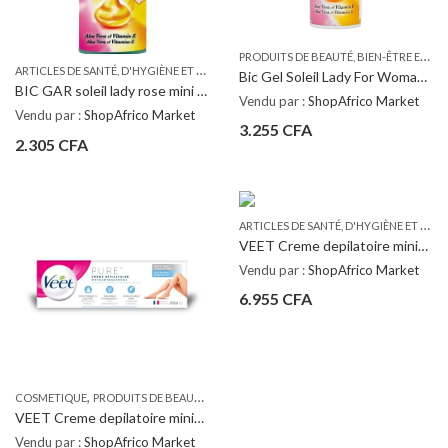
P
RODUITS DE BEAUTÉ, BIEN-ÊTRE ET PARFUMS
A
RTICLES DE SANTÉ, D'HYGIÈNE ET DE SOINS PERSONNELS
,
PRODUITS DE BEAUTÉ, B
Bic Gel Soleil Lady For Woman 150ml
BIC GAR soleil lady rose mini 75 ML
Vendu par :
ShopAfrico Market
Vendu par :
ShopAfrico Market
3.255
CFA
2.305
CFA
A
RTICLES DE SANTÉ, D'HYGIÈNE ET DE SOINS PERSONNELS
VEET Creme depilatoire minima peaux normales 200ML
Vendu par :
ShopAfrico Market
6.955
CFA
,
,
COSMETIQUE
PRODUITS DE BEAUTÉ, BIEN-ÊTRE ET PARFUMS
PRODUITS DE RASAGE
VEET Creme depilatoire minima peaux sensibles 100ML
Vendu par :
ShopAfrico Market