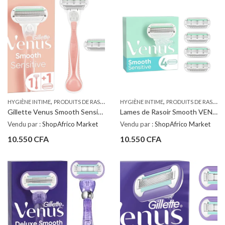
,
,
HYGIÈNE INTIME
PRODUITS DE RASAGE ET D'ÉPILATION
HYGIÈNE INTIME
PRODUITS DE RASAGE ET D'ÉPILATION
Gillette Venus Smooth Sensitive Lames de Rasoir 4 Unités
Lames de Rasoir Smooth VENUS
Vendu par :
ShopAfrico Market
Vendu par :
ShopAfrico Market
10.550
CFA
10.550
CFA