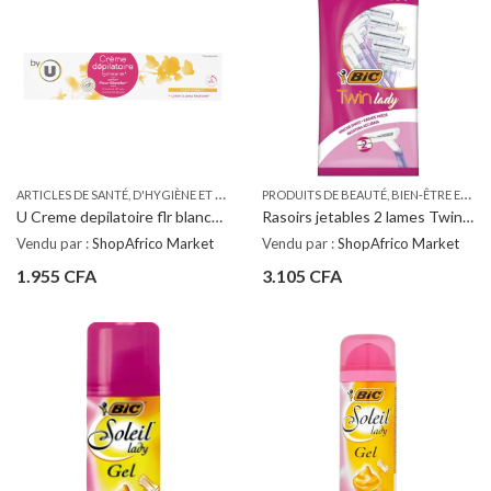
A
RTICLES DE SANTÉ, D'HYGIÈNE ET DE SOINS PERSONNELS
,
,
P
RODUITS DE BEAUTÉ, BIEN-ÊTRE ET PARFUMS
COSMETIQUE
PRODUITS
U Creme depilatoire flr blanche PS 200ML
Rasoirs jetables 2 lames Twin Lady, Bic (x 10)
Vendu par :
ShopAfrico Market
Vendu par :
ShopAfrico Market
1.955
CFA
3.105
CFA