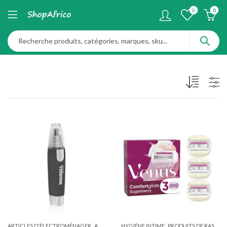
0
0
,
,
ARTICLES D'ÉLECTROMÉNAGER
ARTICLES DE SANTÉ, D'HYGIÈNE ET DE SOINS PERSONNELS
HYGIÈNE INTIME
PRODUITS DE RASAGE ET D'ÉPILATION