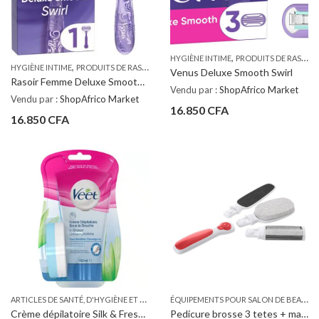
,
HYGIÈNE INTIME
PRODUITS DE RASAGE ET D'ÉPILATION
,
HYGIÈNE INTIME
PRODUITS DE RASAGE ET D'ÉPILATION
Venus Deluxe Smooth Swirl
Rasoir Femme Deluxe Smooth Swirl VENUS
Vendu par :
ShopAfrico Market
Vendu par :
ShopAfrico Market
16.850
CFA
16.850
CFA
A
RTICLES DE SANTÉ, D'HYGIÈNE ET DE SOINS PERSONNELS
,
,
É
QUIPEMENTS POUR SALON DE BEAUTÉ, DE COIFFURE ET SPA
HYGIÈNE INTIME
PRODUI
Crème dépilatoire Silk & Fresh sous la douche VEET
Pedicure brosse 3 tetes + manche FIVE