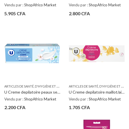
Vendu par :
ShopAfrico Market
Vendu par :
ShopAfrico Market
5.905
CFA
2.800
CFA
A
RTICLES DE SANTÉ, D'HYGIÈNE ET DE SOINS PERSONNELS
,
A
RTICLES DE SANTÉ, D'HYGIÈNE ET DE SOINS PERSONNELS
PRODUITS DE BEAUTÉ, B
U Creme depilatoire peaux sensibles 200ML
U Creme depilatoire maillot/aisselles 100ML
Vendu par :
ShopAfrico Market
Vendu par :
ShopAfrico Market
2.200
CFA
1.705
CFA