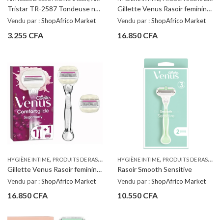
Tristar TR-2587 Tondeuse nez et oreilles
Gillette Venus Rasoir feminin ComfortGlide Sugarberry x3
Vendu par :
ShopAfrico Market
Vendu par :
ShopAfrico Market
3.255
CFA
16.850
CFA
,
,
HYGIÈNE INTIME
PRODUITS DE RASAGE ET D'ÉPILATION
HYGIÈNE INTIME
PRODUITS DE RASAGE ET D'ÉPILATION
Gillette Venus Rasoir feminin ComfortGlide sugarberry
Rasoir Smooth Sensitive
Vendu par :
ShopAfrico Market
Vendu par :
ShopAfrico Market
16.850
CFA
10.550
CFA