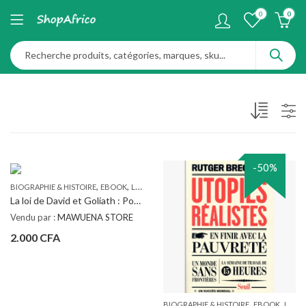
0
0
-50%
,
,
,
BIOGRAPHIE & HISTOIRE
EBOOK
LIVRES
SUCCÈS & DÉVELOPPEMENT
La loi de David et Goliath : Pourquoi nos points faibles sont nos meilleurs atouts (PDF)
Vendu par :
MAWUENA STORE
2.000
CFA
,
,
BIOGRAPHIE & HISTOIRE
EBOOK
LIVRES