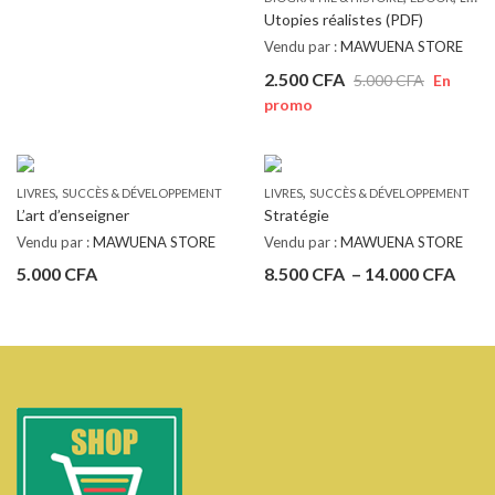
Utopies réalistes (PDF)
Vendu par :
MAWUENA STORE
2.500
CFA
5.000
CFA
En
promo
,
,
LIVRES
SUCCÈS & DÉVELOPPEMENT
LIVRES
SUCCÈS & DÉVELOPPEMENT
L’art d’enseigner
Stratégie
Vendu par :
MAWUENA STORE
Vendu par :
MAWUENA STORE
Plag
5.000
CFA
8.500
CFA
–
14.000
CFA
de
prix :
8.50
à
14.0