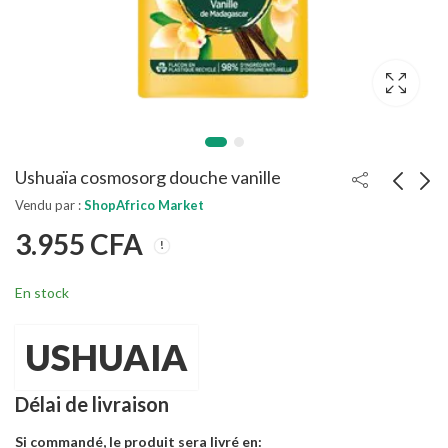
Ushuaïa cosmosorg douche vanille
Vendu par :
ShopAfrico Market
3.955
CFA
Ushuaïa - Polynésie
Ushuaïa Douche
Baume de Douche
Certifiée Bio Fleur
d'Oranger
3.455
8.705
CFA
CFA
En stock
USHUAIA
Délai de livraison
Si commandé, le produit sera livré en: