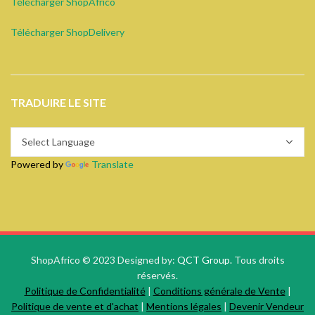
Télécharger ShopAfrico
Télécharger ShopDelivery
TRADUIRE LE SITE
Powered by
Translate
ShopAfrico © 2023 Designed by:
QCT Group.
Tous droits
réservés.
Politique de Confidentialité
|
Conditions générale de Vente
|
Politique de vente et d'achat
|
Mentions légales
|
Devenir Vendeur