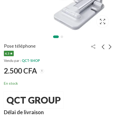
Pose téléphone
4.5 ★
Vendu par :
QCT-SHOP
GAZON RUSTIQUE 1
Pose Ordinateur
KG
2.500
CFA
12.000
CFA
7.300
CFA
En stock
QCT GROUP
Délai de livraison